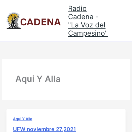
Skip
Radio
to
Cadena -
content
"La Voz del
Campesino"
Aqui Y Alla
Aqui Y Alla
UFW noviembre 27,2021